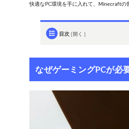
快適なPC環境を手に入れて、Minecraf
目次
1
なぜ
ゲー
ミン
なぜゲーミングPCが必
グ
PC
が必
要な
の
か？
2
オン
ボー