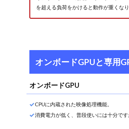
問
を超える負荷をかけると動作が重くな
題
点
3.1
動作
の
「カ
クカ
オンボードGPUと専用G
ク」
感
3.2
オンボードGPU
高画
質
MOD
CPUに内蔵された映像処理機能。
導入
消費電力が低く、普段使いには十分です
時の
「モ
ヤモ