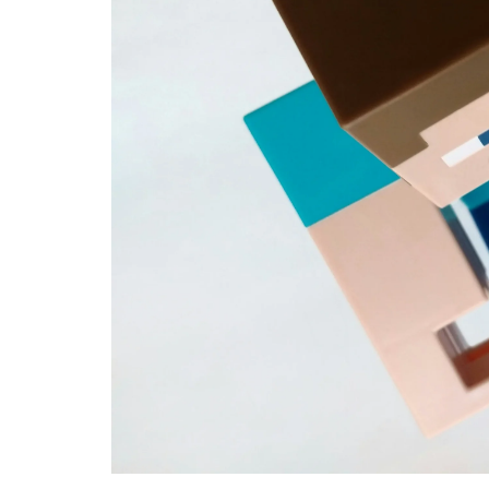
ド
GPU
と専
用
GPU
の違
い
2.1
オン
ボー
ド
GPU
2.2
専
用
GPU（グ
ラフィッ
クスカー
ド）