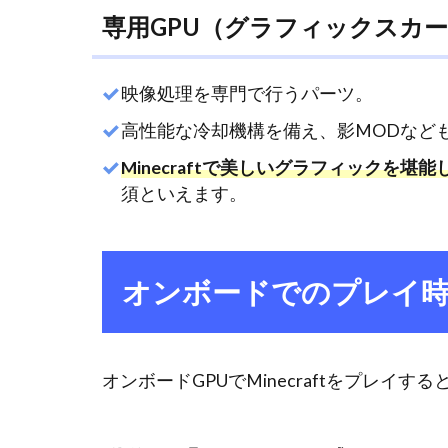
ヤ」
専用GPU（グラフィックスカ
スト
レス
映像処理を専門で行うパーツ。
3.3
長時
高性能な冷却機構を備え、影MODなど
間プ
Minecraftで美しいグラフィックを堪
レイ
須といえます。
での
熱暴
走リ
スク
オンボードでのプレイ
4
GPU
搭載
のゲ
オンボードGPUでMinecraftをプレ
ーミ
ング
PC