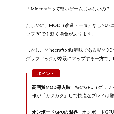
3
「Minecraftって軽いゲームじゃない
オ
ン
たしかに、MOD（改造データ）なしのバ
ボ
ー
ップPCでも動く場合があります。
ド
で
の
しかし、Minecraftの醍醐味である影
プ
グラフィックが格段にアップする一方で、
レ
イ
時
に
起
高画質MOD導入時：
特にGPU（グラ
こ
作が「カクカク」して快適なプレイは
り
や
す
オンボードGPUの限界
：オンボードGP
い