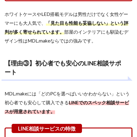
ド】
Ryzen 9
ホワイトケースやLED搭載モデルは男性だけでなく女性ゲー
9950X3D
× RTX
マーにも大人気で、
「見た目も性能も妥協しない」という評
5090
判が多く寄せられています。
部屋のインテリアにも馴染むデ
3.4
ザイン性はMDL.makeならではの強みです。
【Intel ×
RTX
5070バ
ランスモ
【理由③】初心者でも安心のLINE相談サポ
デル】
ート
Core i7-
14700KF
× RTX
5070
MDL.makeには「どのPCを選べばいいかわからない」という
3.5
初心者でも安心して購入できる
LINEでのスペック相談サービ
【特
スが用意されています。
別仕
様】
本格
水冷