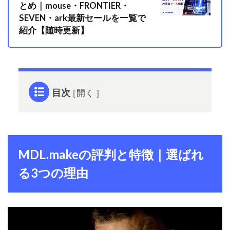
とめ｜mouse・FRONTIER・
SEVEN・ark最新セールを一覧で
紹介【随時更新】
目次
1
MDL.make
の評判と
特徴｜選
ばれる3つ
MDL.makeの評判と特徴｜選ばれ
の理由
る3つの理由
1.1
【理
由
①】
セー
ル時