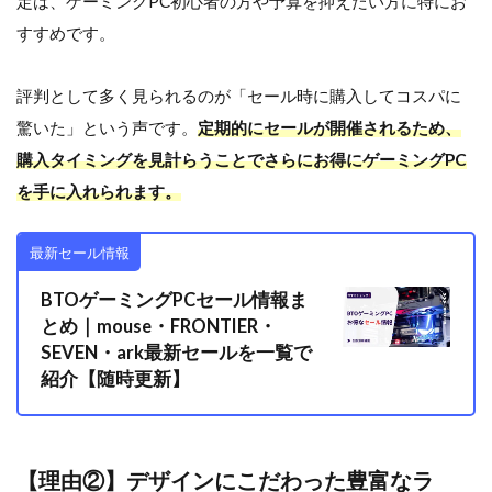
定は、ゲーミングPC初心者の方や予算を抑えたい方に特にお
③】
初心
すすめです。
者で
も安
心の
評判として多く見られるのが「セール時に購入してコスパに
LINE
驚いた」という声です。
定期的にセールが開催されるため、
相談
サポ
購入タイミングを見計らうことでさらにお得にゲーミングPC
ート
を手に入れられます。
2
MDL.make
最新セール情報
はこんな
方におす
BTOゲーミングPCセール情報ま
すめ
とめ｜mouse・FRONTIER・
3
SEVEN・ark最新セールを一覧で
MDL.make
紹介【随時更新】
おすすめ
BTOゲー
ミングPC
モデル
【2026年
【理由②】デザインにこだわった豊富なラ
版】