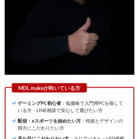
× RX
9060 XT
4
まと
め｜
MDL.make
のゲーミ
ングPCは
「コス
パ・デザ
イン・サ
ポート」
が三拍子
揃った選
択肢
5
ゲーミングPC初心者
：低価格で入門用PCを探して
MDL.make
いる方・LINE相談で安心して選びたい方
に関する
よくある
配信・eスポーツを始めたい方
：性能とデザインの
質問
両方にこだわりたい方
5.1
見た目にこだわりたい方
：クリアパネル・LED搭載