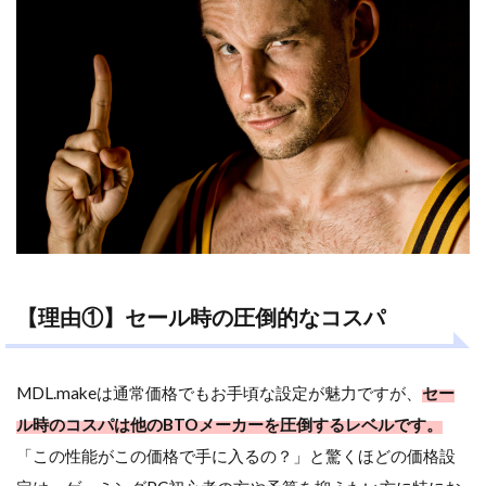
の圧
倒的
なコ
スパ
1.2
【理
由
②】
デザ
イン
にこ
だわ
った
豊富
【理由①】セール時の圧倒的なコスパ
なラ
イン
ナッ
プ
MDL.makeは通常価格でもお手頃な設定が魅力ですが、
セー
ル時のコスパは他のBTOメーカーを圧倒するレベルです。
1.3
【理
「この性能がこの価格で手に入るの？」と驚くほどの価格設
由