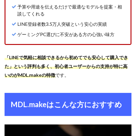
PC・
アク
予算や用途を伝えるだけで最適なモデルを提案・相
リル
談してくれる
製パ
イプ
LINE登録者数3.5万人突破という安心の実績
モデ
ゲーミングPC選びに不安がある方の心強い味方
ル
3.6
【ゲーミ
「LINEで気軽に相談できるから初めてでも安心して購入でき
ング最強
コスパ】
た」という評判も多く、初心者ユーザーからの支持が特に高
Ryzen 7
いのがMDL.makeの特徴
です。
7800X3D
× RTX
5060 Ti
3.7
MDL.makeはこんな方におすすめ
【AMD完
全構成コ
スパ最
強】
Ryzen 7
7800X3D