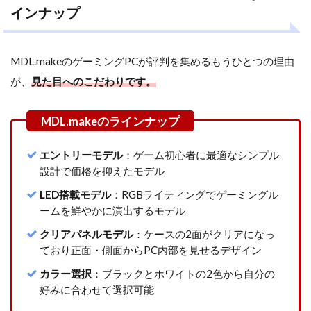
インナップ
3.1
【コス
パ重
MDL.makeのゲーミングPCが評判を集めるもうひとつの理由
視】
Ryzen
が、
見た目へのこだわりです。
7
5700X
× RTX
5060
エントリーモデル
：ゲーム初心者に最適なシンプル
3.2
設計で価格を抑えたモデル
【AMD最
強コス
LED搭載モデル
：RGBライティングでゲーミングル
パ】
ームを鮮やかに演出するモデル
Ryzen 9
9950X3D
クリアパネルモデル
：ケースの2面がクリアになっ
× RX
ており正面・側面からPC内部を見せるデザイン
9070 XT
カラー選択
：ブラックとホワイトの2色から自分の
3.3
好みに合わせて選択可能
【最高峰
ハイエン