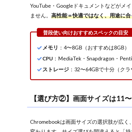
YouTube・Googleドキュメントな
チェ
ック
ません。
高性能＝快適ではなく、用途に合った
2
おすすめの
Chromebook【2026
年版】｜用途別に厳
選
メモリ
：4〜8GB（おすすめは8GB）
2.1
CPU
：MediaTek・Snapdragon・Pe
Lenovo：
ストレージ
：32〜64GBで十分（ク
IdeaPad Slim
3
Chromebook
Gen 8
【選び方②】画面サイズは11〜
2.2
HP：
Chromebook
Plus x360 14
Chromebookは画面サイズの選択肢が
2.3
Acer：
変わります。サイズ選びを間違えると「持