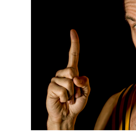
軽い
作業
が中
心な
らス
ペッ
クは
控え
めで
OK
1.2
【選
び方
②】
画面
サイ
ズは
11〜
15イ