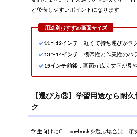
Chromebook
315
ど後悔しやすいポイントになります。
3
まとめ
｜用途に合
った
Chromebook
11〜12インチ
：軽くて持ち運びがラ
なら長く快
13〜14インチ
：携帯性と作業性のバ
適に使える
15インチ前後
：画面が広く文字が見
【選び方③】学習用途なら耐久
ク
学生向けにChromebookを選ぶ場合は