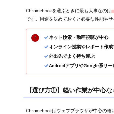
ンチ
から
Chromebookを選ぶときに最も大事なのは
用途
です。用途を決めておくと必要な性能やサ
で選
ぶ
1.3
ネット検索・動画視聴が中心
【選
オンライン授業やレポート作成
び方
③】
外出先でよく持ち運ぶ
学習
AndroidアプリやGoogle
用途
なら
耐久
性・
【選び方①】軽い作業が中心な
拡張
性・
バッ
テリ
Chromebookはウェブブラウザが中心
ーも