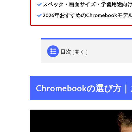
スペック・画面サイズ・学習用途向
2026年おすすめのChromebookモ
目次
1
Chromebook
の選び方｜
まずは用途
Chromebookの選び
を明確にす
る
1.1
【選
び方
①】