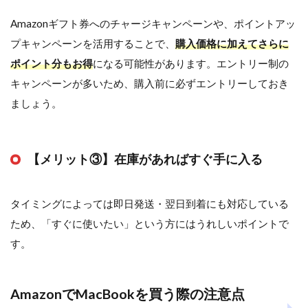
って
Amazonギフト券へのチャージキャンペーンや、ポイントアッ
MacBook
を買う手
プキャンペーンを活用することで、
購入価格に加えてさらに
順
ポイント分もお得
になる可能性があります。エントリー制の
2.3
楽
キャンペーンが多いため、購入前に必ずエントリーしておき
天リーベ
ましょう。
イツを使
って
MacBook
を買う3
つのメリ
【メリット③】在庫があればすぐ手に入る
ット
2.4
タイミングによっては即日発送・翌日到着にも対応している
楽天
リー
ため、「すぐに使いたい」という方にはうれしいポイントで
ベイ
す。
ツの
デメ
リッ
ト・
AmazonでMacBookを買う際の注意点
注意