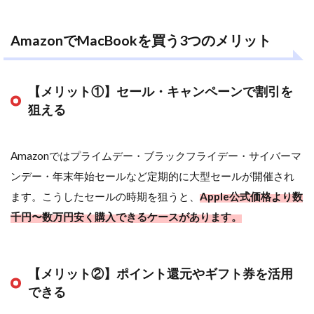
ポイント
2
楽天
AmazonでMacBookを買う3つのメリット
リーベイ
ツ経由で
MacBook
をお得に
【メリット①】セール・キャンペーンで割引を
買う方法
狙える
｜ポイン
ト還元で
Apple公
式をお得
Amazonではプライムデー・ブラックフライデー・サイバーマ
に利用
ンデー・年末年始セールなど定期的に大型セールが開催され
2.1
ます。こうしたセールの時期を狙うと、
Apple公式価格より数
楽天
千円〜数万円安く購入できるケースがあります。
リー
ベイ
ツと
は？
【メリット②】ポイント還元やギフト券を活用
2.2
楽
できる
天リーベ
イツを使