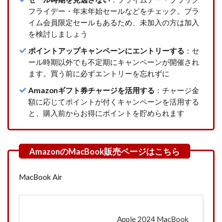
ツが
フライデー・年末年始セールなどをチェック。プラ
おす
イム会員限定セールもあるため、未加入の方は加入
すめ
を検討しましょう
な人
ポイントアップキャンペーンにエントリーする
：セ
4
まと
ール時期以外でも不定期にキャンペーンが開催され
め｜
ます。買う前に必ずエントリーを忘れずに
MacBook
をお得に
Amazonギフト券チャージを活用する
：チャージ金
買うなら
額に応じてポイントが付くキャンペーンを活用する
購入方法
の使い分
と、購入前からお得にポイントを貯められます
けがポイ
ント
MacBook Air
Apple 2024 MacBook