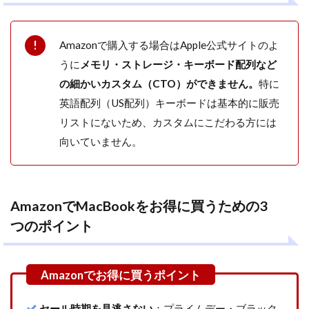
点
3
MacBook
Amazonで購入する場合はApple公式サイトのよ
をお得に
うに
メモリ・ストレージ・キーボード配列など
買う方法
の細かいカスタム（CTO）ができません。
特に
を比較｜
Amazon
英語配列（US配列）キーボードは基本的に販売
vs 楽天リ
リストにないため、カスタムにこだわる方には
ーベイツ
どちらが
向いていません。
おすす
め？
3.1
Amazon
AmazonでMacBookをお得に買うための3
がおす
つのポイント
すめな
人
3.2
楽天
リー
ベイ
セール時期を見逃さない
：プライムデー・ブラック