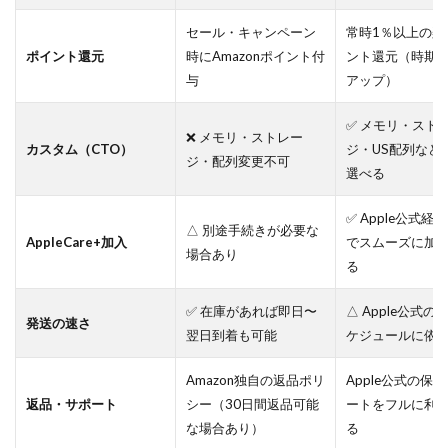
セール・キャンペーン
常時1％以上の楽
ポイント還元
時にAmazonポイント付
ント還元（時期
与
アップ）
✅ メモリ・スト
❌ メモリ・ストレー
カスタム（CTO）
ジ・US配列など
ジ・配列変更不可
選べる
✅ Apple公式経
△ 別途手続きが必要な
AppleCare+加入
でスムーズに加
場合あり
る
✅ 在庫があれば即日〜
△ Apple公式の
発送の速さ
翌日到着も可能
ケジュールに依
Amazon独自の返品ポリ
Apple公式の保
返品・サポート
シー（30日間返品可能
ートをフルに利
な場合あり）
る