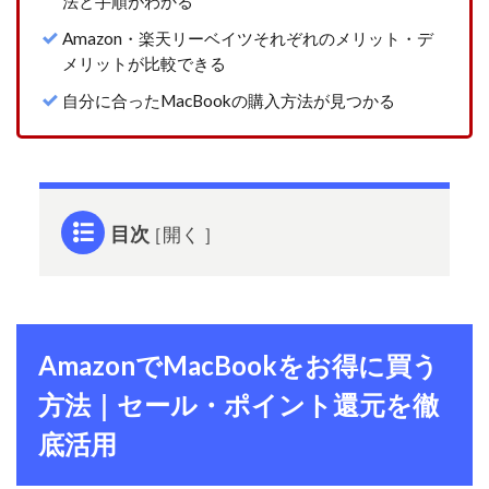
法と手順がわかる
Amazon・楽天リーベイツそれぞれのメリット・デ
メリットが比較できる
自分に合ったMacBookの購入方法が見つかる
目次
1
Amazon
で
MacBook
をお得に
AmazonでMacBookをお得に買う
買う方法
方法｜セール・ポイント還元を徹
｜セー
ル・ポイ
底活用
ント還元
を徹底活
用