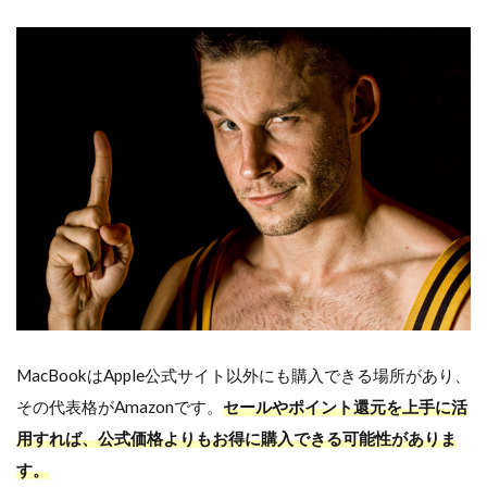
1.1
Amazon
で
MacBook
を買う3
つのメリ
ット
1.2
Amazon
で
MacBook
を買う際
の注意点
1.3
Amazon
MacBookはApple公式サイト以外にも購入できる場所があり、
で
その代表格がAmazonです。
セールやポイント還元を上手に活
MacBook
をお得に
用すれば、公式価格よりもお得に購入できる可能性がありま
買うため
す。
の3つの